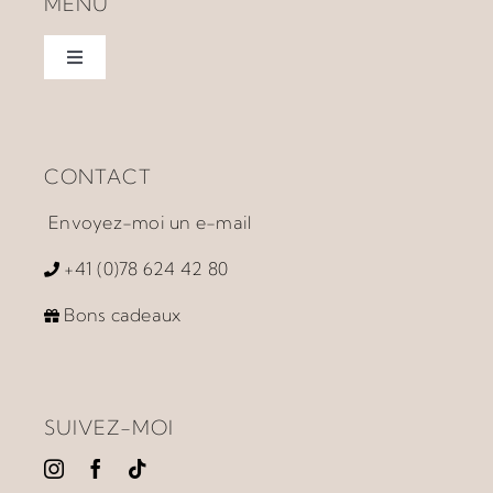
MENU
Toggle
Navigation
Home
CONTACT
À propos
Envoyez-moi un e-mail
Accompagnement
+41 (0)78 624 42 80
Bons cadeaux
Prestations
Ateliers et Produits
SUIVEZ-MOI
Vidéos