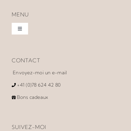
MENU
Toggle
Navigation
Home
CONTACT
À propos
Envoyez-moi un e-mail
Accompagnement
+41 (0)78 624 42 80
Bons cadeaux
Prestations
Ateliers et Produits
SUIVEZ-MOI