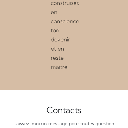
construises
en
conscience
ton
devenir
et en
reste
maître.
Contacts
Laissez-moi un message pour toutes question