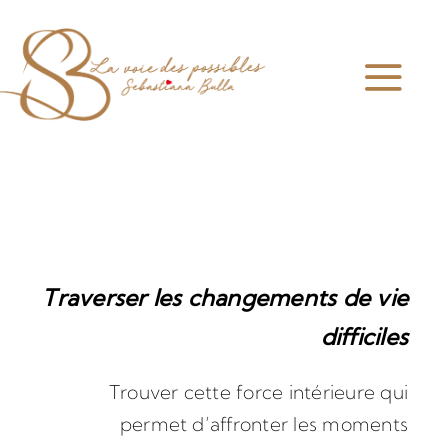
Skip
to
content
Togg
Navi
Home
À propos
Accompagnement
Traverser les changements de vie
difficiles
Prestations
Trouver cette force intérieure qui
Ateliers et Produits
permet d’affronter les moments