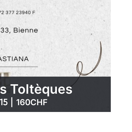
ds Toltèques
15
|
160CHF