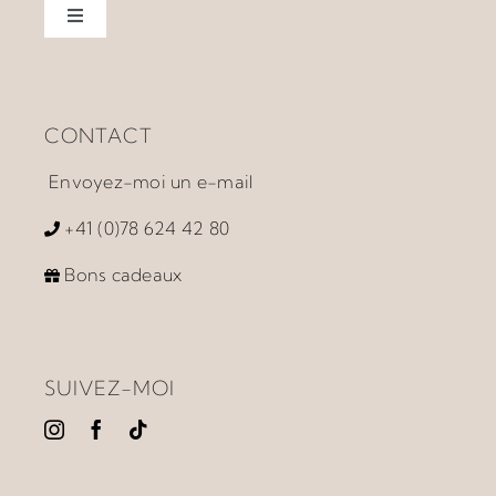
Toggle
Navigation
Home
CONTACT
À propos
Envoyez-moi un e-mail
Accompagnement
+41 (0)78 624 42 80
Bons cadeaux
Prestations
Ateliers et Produits
SUIVEZ-MOI
Vidéos