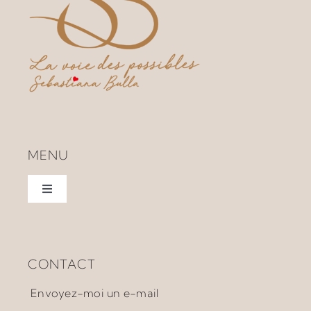
MENU
Toggle
Navigation
Home
CONTACT
À propos
Envoyez-moi un e-mail