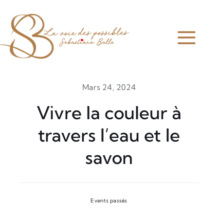
Skip
to
content
Togg
Navi
Home
Mars 24, 2024
À propos
Vivre la couleur à
travers l’eau et le
Accompagnement
savon
Prestations
Ateliers et Produits
Events passés